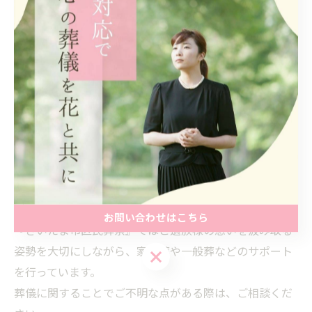
まとめ
棺の一般的な形状には、平棺・山型棺・キャスケット型
があり、それぞれに特徴があります。
見た目だけでなく、葬儀の形式や地域性、故人や遺族の
考え方を踏まえて選ぶことが大切です。
形状の違いを理解することで、納得のいく棺選びにつな
がるでしょう。
お問い合わせはこちら
『さいたま市区民葬祭』ではご遺族様の想いを汲み取る
姿勢を大切にしながら、家族葬や一般葬などのサポート
お問い合わせはこちら
を行っています。
葬儀に関することでご不明な点がある際は、ご相談くだ