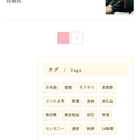
告別式
1
2
タグ
Tags
お布施
電報
ネクタイ
家族葬
さいたま市
葬儀
香典
返礼品
無宗教
事前相談
供花
祭壇
セレモニー
通夜
納骨
24時間