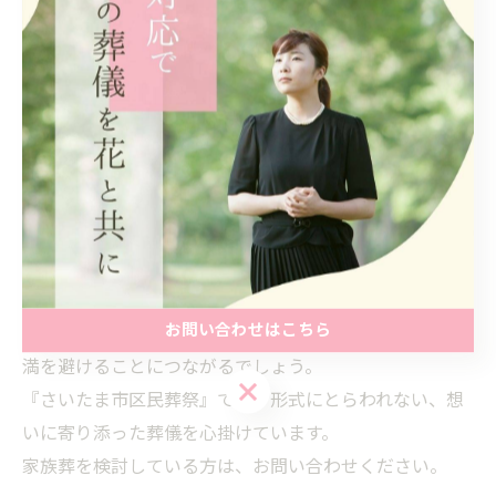
い場合の連絡方法や文面について、具体的な助言を受け
られる場合があります。
まとめ
家族葬で親族を呼ばない場合は、説明や報告の仕方が非
常に重要です。
お問い合わせはこちら
事前・事後の丁寧な対応を心がけると、不要な誤解や不
満を避けることにつながるでしょう。
お問い合わせはこちら
『さいたま市区民葬祭』では、形式にとらわれない、想
いに寄り添った葬儀を心掛けています。
家族葬を検討している方は、お問い合わせください。