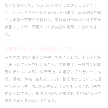
おいたおかげで、当日は心穏やかに見送ることができ
家族葬で慌てないための事前チェックリス
た」といった意見も多く見受けられます。準備段階で細
ト
かな希望や不安点を整理し、家族全員が納得できる形を
埼玉で家族葬を依頼する際の流れとポイン
目指すことが、満足のいく家族葬の実現につながりま
ト
す。
費用を抑えて納得できる家族葬の心得
家族葬で費用を抑えるための見積もり比較
家族葬の流れを知り安心感を得る方法
法
家族葬の流れを事前に把握しておくことで、不安を軽減
家族葬を納得価格で行うための交渉術
し安心して当日を迎えることができます。一般的な家族
家族葬の費用明細を見極めるポイント
葬の流れは、訃報から葬儀社への連絡、打ち合わせ、納
補助金活用で家族葬費用を抑えるコツ
棺、通夜、葬儀・告別式、火葬、精進落としといった順
無理なく納得できる家族葬の進め方ガイド
序で進みます。埼玉県上尾市壱丁目でもこの流れは基本
心に残る家族葬とは何かを考える
的に同じですが、地域の風習や斎場の利用状況によって
細部が異なる場合があります。
家族葬で心に残るお別れを実現する工夫