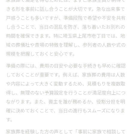
家族葬で満足を得るためには、まずご家族全員が納得で
きる形を事前に話し合うことが大切です。急な出来事で
家族葬費用と補助金申請時の注意点
戸惑うことも多いですが、準備段階で希望や不安を共有
10人規模家族葬の相場と節約のポイント
し合うことで、当日の混乱を防ぎ、落ち着いたお別れの
家族葬で安らかに見送るための役割分担
時間を確保できます。特に埼玉県上尾市壱丁目では、地
家族葬における役割分担とその重要性
域の葬儀社や斎場の特徴を理解し、参列者の人数や式の
喪主の選び方と家族葬での優先順位
規模を把握しておくと安心です。
家族葬で家族間の役割を円滑に決めるコツ
準備の際には、費用の目安や必要な手続きも早めに確認
役割分担が家族葬の進行を円滑にする理由
しておくことが重要です。例えば、家族葬の費用は人数
家族葬でトラブルを防ぐ役割決定のポイン
や内容によって大きく変動するため、見積もりを複数取
ト
得し、無理のない予算設定を行うことが満足度向上につ
埼玉で後悔しない家族葬準備のポイント
ながります。また、喪主を誰が務めるか、役割分担を明
家族葬の準備で後悔しない情報収集の方法
確に決めておくことで、当日の進行もスムーズになりま
す。
上尾で信頼できる家族葬の選び方と注意点
家族葬準備の段取りと必要な書類の整理法
家族葬を経験した方の声として「事前に家族で相談して