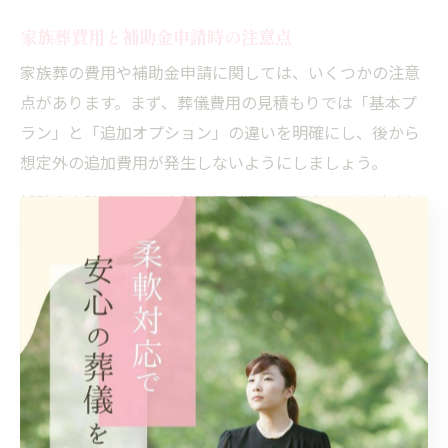
家族葬費用と補助金申請時の注意点
家族葬の費用や補助金申請に関しては、いくつかの注意
点があります。まず、葬儀費用の見積もりでは「基本プ
ラン」と「追加オプション」の違いを明確にし、後から
想定外の追加費用が発生しないようにしましょう。
補助金申請時には、申請期限（通常は死亡日から2年以
内）を必ず守る必要があります。また、申請書類に不備
があると手続きが遅れるため、必要書類（死亡診断書・
保険証・印鑑など）は事前に確認しておきましょう。特
に、申請者が複数いる場合や家族間で連絡が取りづらい
場合は、役割分担を明確にしておくことがトラブル防止
につながります。
費用や補助金の内容について不明点がある場合は、必ず