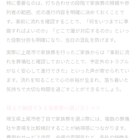
家族葬の満足度を高めるための演出方法
特に重要なのは、打ち合わせの段階で家族葬の規模や参
思い出に残る家族葬を形にするポイント
列者の範囲、式の進行内容を明確に決めておくことで
す。事前に流れを確認することで、「何をいつまでに準
家族葬で家族の絆を深める時間の作り方
備すればよいのか」「どこで誰が対応するのか」といっ
満足できる家族葬の事例や体験談を紹介
た役割分担も明確になり、当日の混乱を防げます。
実際に上尾市で家族葬を行ったご家族からは「事前に流
れを葬儀社と確認しておいたことで、予定外のトラブル
がなく安心して進行できた」といった声が寄せられてい
ます。流れを知ることで心の余裕が生まれ、落ち着いた
気持ちで大切な時間を過ごすことができるでしょう。
埼玉で納得できる家族葬の選び方とコツ
埼玉県上尾市壱丁目で家族葬を選ぶ際には、複数の葬儀
社や斎場を比較検討することが納得感につながります。
費用やサービス内容、会場の雰囲気など、各社の特徴を