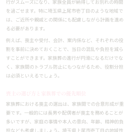
行がスムーズになり、家族全員が納得してお別れの時間
を過ごせます。特に埼玉県上尾市壱丁目のような地域で
は、ご近所や親戚との関係にも配慮しながら計画を進め
る必要があります。
例えば、喪主や受付、会計、案内係など、それぞれの役
割を事前に決めておくことで、当日の混乱や負担を減ら
すことができます。家族葬の進行が円滑になるだけでな
く、家族間のトラブル防止にもつながるため、役割分担
は必須といえるでしょう。
喪主の選び方と家族葬での優先順位
家族葬における喪主の選出は、家族間での合意形成が重
要です。一般的には長男や配偶者が喪主を務めることが
多いですが、家庭の事情や本人の意向、年齢、精神的負
担なども考慮しましょう。埼玉県上尾市壱丁目の地域性