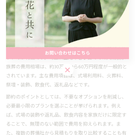
葬儀社や市役所の担当窓口に確認しましょう。事前相談
を活用することで、満足度の高い家族葬を実現しやすく
なります。
10人規模家族葬の相場と節約のポイント
10人前後の小規模な家族葬は、費用面でも比較的抑えや
お問い合わせはこちら
すいのが特徴です。埼玉県上尾市壱丁目での10人規模家
族葬の費用相場は、約30万円から60万円程度が一般的と
お問い合わせはこちら
されています。主な費用項目は、式場利用料、火葬料、
祭壇・装飾、飲食代、返礼品などです。
節約のポイントとしては、不要なオプションを削減し、
必要最小限のプランを選ぶことが挙げられます。例え
ば、式場の装飾や返礼品、飲食内容を家族だけに限定す
ることで、無理のない範囲で費用を抑えられます。ま
た、複数の葬儀社から見積もりを取り比較することも有