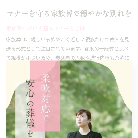
マナーを守る家族葬で穏やかな別れを
家族葬における基本マナーと心得
家族葬は、親しい家族やごく近しい親族だけで故人を見
送る形式として注目されています。従来の一般葬と比べ
て規模が小さいため、参列者の人数や進行内容も柔軟に
設定できるのが特徴です。しかし、少人数だからこそ一
人ひとりの気持ちや振る舞いが全体の雰囲気に大きく影
響します。
家族葬の基本的なマナーとしては、故人への敬意を忘れ
ず、遺族や参列者同士が互いに思いやる姿勢が求められ
ます。形式にとらわれすぎず、家族それぞれの想いを大
切にしながら落ち着いて進めることが後悔しない家族葬
のコアです。