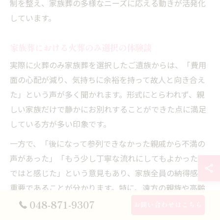
制を整え、家族葬の多様なニーズに応える動きが活発化
しています。
家族葬における火葬のみ選択の体験談
実際に火葬のみ家族葬を選択したご遺族からは、「費用
面の心配が減り、気持ちに余裕を持って故人と向き合え
た」という声が多く聞かれます。形式にとらわれず、親
しい家族だけで静かにお別れすることができた点に満足
している方が多い印象です。
一方で、「後になって参列できなかった親戚から不満の
声があった」「もう少し丁寧な流れにしてもよかったの
ではと感じた」という意見もあり、家族全員の納得感が
重要であることが分かります。特に、遠方の親族や高齢
者の参加の有無は事前にしっかり確認しておきましょ
048-871-9307
お問い合わせはこちら
う。