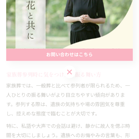
また、費用を抑えたい場合でも、必要最低限のマナーや
礼儀を守ることが大切です。例えば、簡素な装飾や進行
でも、丁寧な言葉遣いや心遣いを心がければ、参列者全
員が納得感を持てる空間になります。気負いすぎず、し
かし無礼にならないようバランスを取ることが心得で
お問い合わせはこちら
す。
お問い合わせはこちら
家族葬参列時に気をつけたい振る舞い方
家族葬では、一般葬と比べて参列者が限られるため、一
人ひとりの振る舞いがより目立ちやすい傾向がありま
す。参列する際は、遺族の気持ちや場の雰囲気を尊重
し、控えめな態度で臨むことが大切です。
特に、私語や大声での会話は避け、静かに故人を偲ぶ時
間を大切にしましょう。遺族へのお悔やみの言葉も、形