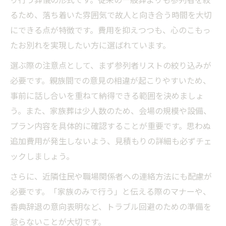
り行う葬儀の形式です。従来の一般葬よりも参列者を絞
家族葬の費用明細をわかりやすく紹介
るため、落ち着いた雰囲気で故人と向き合う時間を大切
家族葬と一般葬の費用比較のポイント
にできる点が特徴です。費用を抑えつつも、心のこもっ
マナーを守る家族葬で穏やかな別れを
たお別れを実現したい方に選ばれています。
家族葬における基本マナーと心得
選ぶ際の注意点として、まず参列者リストの絞り込みが
家族葬参列時に気をつけたい振る舞い方
必要です。親族間での意見の相違が起こりやすいため、
家族葬で守るべき香典や服装のルール
事前に話し合いを重ねて納得できる範囲を決めましょ
家族葬に呼ばれていない場合の対応法
う。また、家族葬は少人数のため、会場の規模や設備、
家族葬でよくあるマナー違反の例と注意点
プラン内容を具体的に確認することが重要です。思わぬ
家族葬費用を抑える具体的な工夫
追加費用が発生しないよう、見積もりの詳細も必ずチェ
家族葬費用節約のためのプラン選び方
ックしましょう。
家族葬で無駄を省く費用削減の工夫
さらに、近隣住民や職場関係者への連絡方法にも配慮が
家族葬費用を安く抑える見積もり交渉術
必要です。「家族のみで行う」と伝える際のマナーや、
香典辞退の意向表明など、トラブル回避のための準備を
家族葬費用の内訳と見直しポイント
怠らないことが大切です。
家族葬費用を抑えるタイミングと手続き