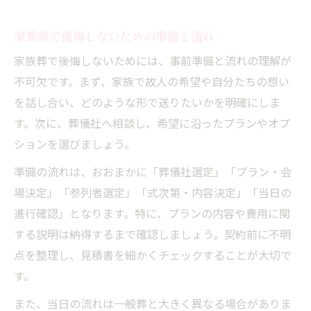
火葬のみの形式が家族葬で注目される理由
家族葬で後悔しないための準備と流れ
家族葬で火葬のみを選ぶメリットとは
家族葬で後悔しないためには、事前準備と流れの理解が
火葬のみ家族葬のシンプルな流れを解説
不可欠です。まず、家族で故人の希望や自分たちの想い
家族葬で火葬式を選ぶ際の注意点
を話し合い、どのような形で送りたいかを明確にしま
火葬のみ家族葬が注目される社会背景
す。次に、葬儀社へ相談し、希望に沿ったプランやオプ
家族葬における火葬のみ選択の体験談
ションを選びましょう。
安心して家族葬を迎えるためのポイント
準備の流れは、おおまかに「葬儀社選定」「プラン・会
家族葬を安心して行う準備と心構え
場決定」「参列者選定」「式次第・内容決定」「当日の
家族葬の相談先選びで失敗しないコツ
進行確認」となります。特に、プランの内容や費用に関
家族葬で不安を減らす事前チェックリスト
する説明は納得するまで確認しましょう。契約前に不明
点を整理し、見積書を細かくチェックすることが大切で
家族葬を安心して迎えるための流れ
す。
家族葬で遺族が心穏やかに過ごす方法
また、当日の流れは一般葬と大きく異なる場合がありま