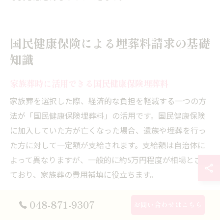
国民健康保険による埋葬料請求の基礎
知識
家族葬時に活用できる国民健康保険埋葬料
家族葬を選択した際、経済的な負担を軽減する一つの方
法が「国民健康保険埋葬料」の活用です。国民健康保険
に加入していた方が亡くなった場合、遺族や埋葬を行っ
た方に対して一定額が支給されます。支給額は自治体に
よって異なりますが、一般的に約5万円程度が相場とされ
ており、家族葬の費用補填に役立ちます。
この埋葬料は、喪主や実際に葬儀を執り行った方が申請
048-871-9307
お問い合わせはこちら
可能であり、家族葬においても適用される点が特徴で