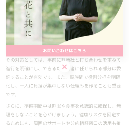
家族葬は少人数で行うため、精神的な負担が軽減される
一方で、準備や運営を家族だけで担うことが多く、心身
のストレスが蓄積しやすい傾向があります。特に喪主や
近親者が役割を分担しきれず、過度な責任感から睡眠不
足や食欲不振など健康に影響を及ぼすことが報告されて
います。
お問い合わせはこちら
その対策としては、事前に葬儀社と打ち合わせを重ねて
お問い合わせはこちら
進行を明確にし、できるだけ業者に任せられる部分は委
託することが有効です。また、親族間で役割分担を明確
化し、一人に負担が集中しない仕組みを作ることも重要
です。
さらに、準備期間中は睡眠や食事を意識的に確保し、無
理をしないことを心がけましょう。健康リスクを回避す
るためにも、周囲のサポートや公的相談窓口の活用も推