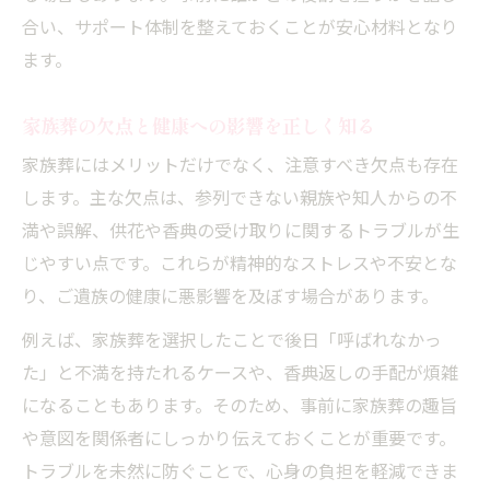
健康意識を高めた家族葬準備の実践ポイン
合い、サポート体制を整えておくことが安心材料となり
ト
ます。
家族葬選択時の不安解消とストレス対策法
家族葬の欠点と健康への影響を正しく知る
埋葬料や葬祭費の違いを理解し賢く利用
家族葬にはメリットだけでなく、注意すべき欠点も存在
埋葬料と葬祭費の違いと家族葬での活用法
します。主な欠点は、参列できない親族や知人からの不
家族葬選択時に役立つ埋葬料申請の基礎知
満や誤解、供花や香典の受け取りに関するトラブルが生
識
じやすい点です。これらが精神的なストレスや不安とな
国民健康保険の埋葬料と家族葬の関係性
り、ご遺族の健康に悪影響を及ぼす場合があります。
協会けんぽの埋葬料申請と家族葬の連携術
例えば、家族葬を選択したことで後日「呼ばれなかっ
埋葬料支給申請書の正しい書き方とポイン
た」と不満を持たれるケースや、香典返しの手配が煩雑
ト
になることもあります。そのため、事前に家族葬の趣旨
国民健康保険による埋葬料請求の基礎知識
や意図を関係者にしっかり伝えておくことが重要です。
家族葬時に活用できる国民健康保険埋葬料
トラブルを未然に防ぐことで、心身の負担を軽減できま