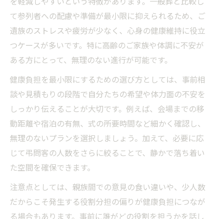
ション術
を軽減しやすいという特徴があります。一般葬と比較し
て参列者への配慮や準備が最小限に抑えられるため、ご
健康面を考慮した家族葬の進め方と注意点
遺族のストレスや疲労が少なく、心身の健康維持に役立
家族葬がもたらす健康影響と回避策
つケースが多いです。特に高齢のご家族や体調に不安が
家族葬による健康リスクとその回避方法
ある方にとって、無理のない進行が可能です。
家族葬で悲嘆ケアを重視する理由と対策
健康負担を最小限にするための選び方としては、事前相
家族葬後の健康悪化を防ぐための工夫
談や見積もりの段階で自分たちの希望や体力面の不安を
家族葬選択時の心の安定を保つ実践術
しっかり伝えることが大切です。例えば、会場までの移
健康面の長期的影響を避ける家族葬の配慮
動距離や宿泊の有無、式の所要時間など細かく確認し、
ストレスを抑える家族葬準備のコツを解説
無理のないプランを選択しましょう。加えて、必要に応
家族葬準備でストレス軽減を実現する手順
じて弔問客の人数をさらに絞ることで、静かで落ち着い
事前相談でトラブル回避と心身安定を目指
た空間を確保できます。
す
注意点としては、親族間での意見の食い違いや、少人数
家族葬での親族調整がストレスに与える影
だからこそ発生する役割分担の偏りが健康負担につなが
響
る場合もあります。事前に誰がどの役割を担うかを話し