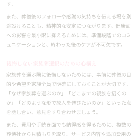
埋葬料請求のタイミングと家族葬の流れ
す。
国民健康保険葬祭費の振り込み時期を解説
また、葬儀後のフォローや感謝の気持ちを伝える場を別
家族葬選択時の埋葬料請求手続きの注意点
途設けることも、精神的な安定につながります。健康面
家族葬で埋葬料を賢く請求するための準備
への影響を最小限に抑えるためには、準備段階でのコミ
ュニケーションと、終わった後のケアが不可欠です。
後悔しない家族葬選択のための心構え
家族葬を選ぶ際に後悔しないためには、事前に葬儀の目
的や希望を家族全員で明確にしておくことが大切です。
「なぜ家族葬を選ぶのか」「どこまでの親族を招くの
か」「どのような形で故人を偲びたいのか」といった点
を話し合い、意見をすり合わせましょう。
また、費用や手続き面でも納得感を得るために、複数の
葬儀社から見積もりを取り、サービス内容や追加費用の