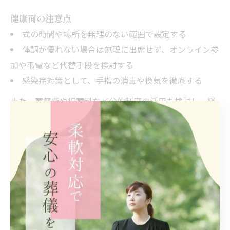
健康面の注意点
式の時間や場所を無理のない範囲で設定する
体調が優れない場合は無理に出席せず、オンライン参
加や弔電など代替手段を検討する
感染症対策として、手指の消毒や換気を徹底する
また、葬祭費や埋葬料など公的制度の活用も検討し、経
済的な負担を軽減することで精神的なストレスも緩和さ
れます。健康と心の安定を第一に考えた計画が、後悔の
ない家族葬につながります。
家族葬がもたらす健康影響と回避策
家族葬による健康リスクとその回避方法