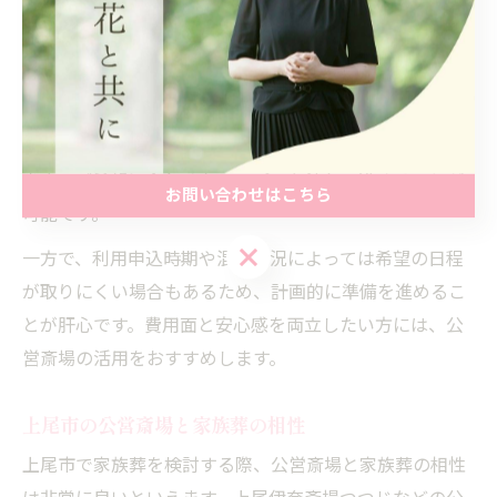
選ばれる傾向があります。
実際に公営斎場を利用した場合、通夜や告別式など必要
な基本プランだけでなく、火葬場と併設されていること
が多いため移動費用も抑えやすい点がメリットです。特
に10名程度の小規模な家族葬では、無駄なオプションを
省き、ご希望に合わせたシンプルな流れで進めることが
お問い合わせはこちら
可能です。
お問い合わせはこちら
一方で、利用申込時期や混雑状況によっては希望の日程
が取りにくい場合もあるため、計画的に準備を進めるこ
とが肝心です。費用面と安心感を両立したい方には、公
営斎場の活用をおすすめします。
上尾市の公営斎場と家族葬の相性
上尾市で家族葬を検討する際、公営斎場と家族葬の相性