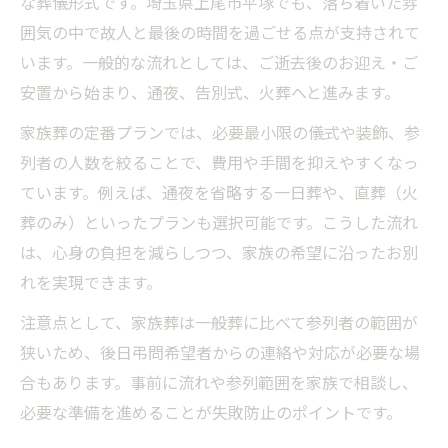
な葬儀形式です。埼玉県上尾市平塚でも、落ち着いた雰
家族葬費用の内訳と抑える工夫を紹介
囲気の中で故人と最後の時間を過ごせる点が支持されて
公営斎場利用で節約する家族葬の工夫
います。一般的な流れとしては、ご逝去後のお迎え・ご
家族葬の公営斎場活用で費用を節約
安置から始まり、通夜、告別式、火葬へと進みます。
上尾市の公営斎場と家族葬の相性
家族葬の定番プランでは、必要最小限の儀式や装飾、参
家族葬で公営施設を選ぶメリット
列者の人数を絞ることで、費用や手間を抑えやすくなっ
埼玉県で公営斎場を利用するポイント
ています。例えば、通夜を省略する一日葬や、直葬（火
家族葬を公営斎場で行う際の注意点
葬のみ）といったプランも選択可能です。こうした流れ
家族葬の基本と埼玉の相場を解説
は、心身の負担を減らしつつ、家族の希望に沿ったお別
家族葬の基本知識と埼玉県の相場感
れを実現できます。
埼玉で家族葬を選ぶ際の費用目安
注意点として、家族葬は一般葬に比べて参列者の範囲が
家族葬相場の変化と最近の傾向を知る
狭いため、後日弔問希望者からの連絡や対応が必要な場
上尾市の家族葬費用に関する最新情報
合もあります。事前に流れや参列範囲を家族で相談し、
必要な準備を進めることが失敗防止のポイントです。
埼玉県の家族葬相場を徹底比較