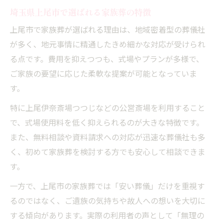
申請で使える葬祭費補助のポイント
埼玉県上尾市で選ばれる家族葬の特徴
家族葬利用時に申請できる葬祭費補助
上尾市で家族葬が選ばれる理由は、地域密着型の葬儀社
埼玉の家族葬で活用可能な補助金制度
が多く、地元事情に精通したきめ細かな対応が受けられ
上尾市の家族葬補助を受けるための条件
る点です。費用を抑えつつも、式場やプランが多様で、
葬祭費補助申請に必要な書類と手順
ご家族の要望に応じた柔軟な提案が可能となっていま
家族葬費用負担を軽減する補助活用法
す。
手続き重視派向け家族葬チェックリスト
特に上尾伊奈斎場つつじなどの公営斎場を利用すること
家族葬の手続きを漏れなく進めるポイント
で、式場使用料を低く抑えられるのが大きな特徴です。
埼玉県で家族葬を行う際の必要書類一覧
また、無料相談や資料請求への対応が迅速な葬儀社も多
上尾市で家族葬申請時の注意点を整理
く、初めて家族葬を検討する方でも安心して相談できま
家族葬手続きの流れと重要チェック項目
す。
平塚で家族葬時に気を付けたい手続き事項
一方で、上尾市の家族葬では「安い葬儀」だけを重視す
るのではなく、ご遺族の気持ちや故人への想いを大切に
する傾向があります。実際の利用者の声として「無理の