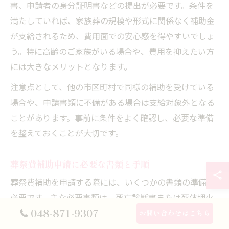
書、申請者の身分証明書などの提出が必要です。条件を
満たしていれば、家族葬の規模や形式に関係なく補助金
が支給されるため、費用面での安心感を得やすいでしょ
う。特に高齢のご家族がいる場合や、費用を抑えたい方
には大きなメリットとなります。
注意点として、他の市区町村で同様の補助を受けている
場合や、申請書類に不備がある場合は支給対象外となる
ことがあります。事前に条件をよく確認し、必要な準備
を整えておくことが大切です。
葬祭費補助申請に必要な書類と手順
葬祭費補助を申請する際には、いくつかの書類の準備が
必要です。主な必要書類は、死亡診断書または死体埋火
048-871-9307
葬許可証、葬儀費用の領収書、申請者の身分証明書、そ
お問い合わせはこちら