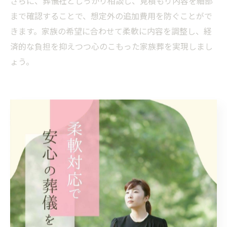
さらに、葬儀社としっかり相談し、見積もり内容を細部
まで確認することで、想定外の追加費用を防ぐことがで
きます。家族の希望に合わせて柔軟に内容を調整し、経
済的な負担を抑えつつ心のこもった家族葬を実現しまし
ょう。
公営斎場利用で節約する家族葬の工夫
家族葬の公営斎場活用で費用を節約
家族葬を執り行う際、費用を抑えるためには公営斎場の
活用が非常に有効です。埼玉県上尾市平塚周辺でも公営
斎場は利用しやすく、民間式場と比べて使用料が安価な
点が大きな特徴です。経済的負担を軽減しつつ、落ち着
いた環境でお別れの時間を持てるため、ご遺族様からも