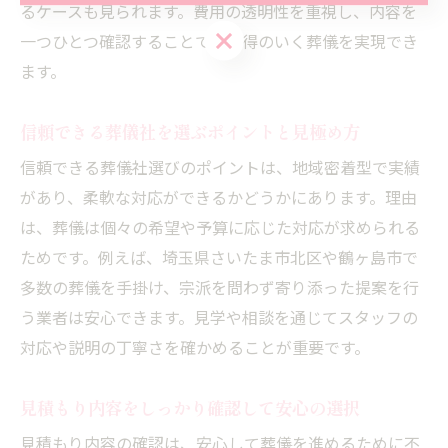
るケースも見られます。費用の透明性を重視し、内容を
お問い合わせはこちら
一つひとつ確認することで、納得のいく葬儀を実現でき
ます。
信頼できる葬儀社を選ぶポイントと見極め方
信頼できる葬儀社選びのポイントは、地域密着型で実績
があり、柔軟な対応ができるかどうかにあります。理由
は、葬儀は個々の希望や予算に応じた対応が求められる
ためです。例えば、埼玉県さいたま市北区や鶴ヶ島市で
多数の葬儀を手掛け、宗派を問わず寄り添った提案を行
う業者は安心できます。見学や相談を通じてスタッフの
対応や説明の丁寧さを確かめることが重要です。
見積もり内容をしっかり確認して安心の選択
見積もり内容の確認は、安心して葬儀を進めるために不