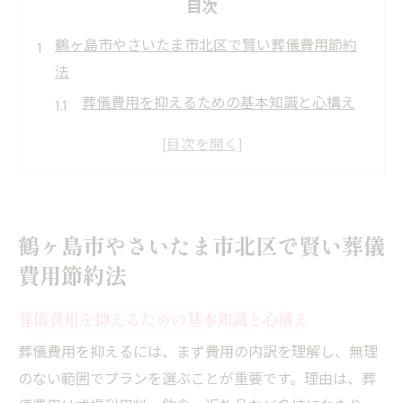
目次
鶴ヶ島市やさいたま市北区で賢い葬儀費用節約
法
葬儀費用を抑えるための基本知識と心構え
鶴ヶ島市の葬儀場選びで失敗しないコツ
費用を節約できる葬儀プランの特徴と活用
法
地域で利用できる葬儀の補助制度の活用方
鶴ヶ島市やさいたま市北区で賢い葬儀
法
費用節約法
口コミから見る賢い葬儀社選びのポイント
葬儀の費用を抑える具体策を徹底解説
葬儀費用を抑えるための基本知識と心構え
葬儀費用の内訳と無駄を省くポイント
葬儀費用を抑えるには、まず費用の内訳を理解し、無理
プラン比較で見落としがちな費用をチェッ
のない範囲でプランを選ぶことが重要です。理由は、葬
ク