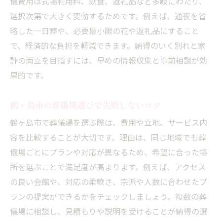
儀費用は式場利用料、飲食、返礼品など多岐にわたり、
追加料金を防ぐための葬儀社との交渉術
選択次第で大きく変動するためです。例えば、通夜を省
家族葬のメリットを活かした節約方法
略した一日葬や、必要最小限の花や返礼品にすること
で、経済的な負担を軽減できます。納得のいく別れと家
葬儀場の選定が費用に与える影響とは
計の両立を目指すには、早めの情報収集と事前相談が効
家族の想いを大切にする葬儀準備の流れ
果的です。
家族と相談しながら葬儀の準備を進めるコ
ツ
鶴ヶ島市の葬儀場選びで失敗しないコツ
希望を叶える葬儀プラン選びのポイント
鶴ヶ島市で葬儀場を選ぶ際は、費用や立地、サービス内
地域の慣習を踏まえた葬儀準備の流れ
容を比較することが大切です。理由は、同じ地域でも葬
葬儀準備で大切な家族の意向のまとめ方
儀場ごとにプランや対応が異なるため、希望に合った場
後悔しないための葬儀準備チェックリスト
所を選ぶことで満足度が高まります。例えば、アクセス
費用面で失敗しないための葬儀選びの秘訣
の良い会館や、対応の柔軟さ、宗派や人数に合わせたプ
葬儀費用の落とし穴を避けるための注意点
ランの提案ができるかをチェックしましょう。複数の葬
儀場に相談し、見積もりや説明を受けることが納得の選
信頼できる葬儀社を選ぶポイントと見極め