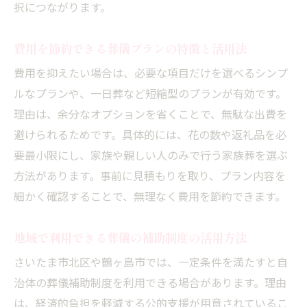
択につながります。
方
見積もり内容をしっかり確認して安心の選
費用を節約できる葬儀プランの特徴と活用法
択
費用を抑えたい場合は、必要な項目だけを選べるシンプ
費用対効果の高い葬儀プランの選び方
ルなプランや、一日葬など短縮型のプランが有効です。
口コミや評判を活用した葬儀社比較術
理由は、余分なオプションを省くことで、無駄な出費を
補助制度を活用した葬儀費用軽減のコツ
避けられるためです。具体的には、花の数や返礼品を必
葬儀費用に使える補助金と申請方法の基礎
要最小限にし、家族や親しい人のみで行う家族葬を選ぶ
地域の葬儀費用補助制度を上手に活用する
方法があります。事前に見積もりを取り、プラン内容を
補助制度で葬儀費用を抑えるポイント
細かく確認することで、無理なく費用を節約できます。
申請時に気をつけたい書類と手続きの流れ
地域で利用できる葬儀の補助制度の活用方法
知って得する葬儀費用の給付金情報まとめ
さいたま市北区や鶴ヶ島市では、一定条件を満たすと自
葬儀で後悔しないための実践的な比較方法
治体の葬儀補助制度を利用できる場合があります。理由
複数の葬儀社を比較する際のポイント解説
は、経済的負担を軽減する公的支援が用意されているこ