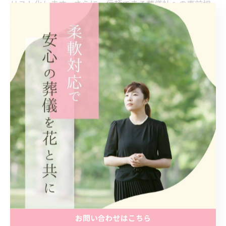
リスト化します。さらに、信頼できる葬儀社への事前相
談も忘れずに行いましょう。こうした具体的な手順を踏
むことで、納得のいく葬儀と経済的負担の軽減を両立で
きます。
費用面で失敗しないための葬儀選びの
秘訣
葬儀費用の落とし穴を避けるための注意点
葬儀費用には見落としがちな追加料金や、不要なオプシ
ョンによる予算超過のリスクがあります。理由は、プラ
ン内容や会場費、返礼品、花の本数など細かな部分で費
用が膨らみやすいためです。例えば、事前に詳細な見積
もりを確認せず進めると、後から予期せぬ請求が発生す
お問い合わせはこちら