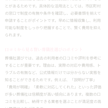
費用・サービス・口コミを総合的に評価す
とがあるためです。具体的な活用法としては、市区町村
る
の窓口で制度の有無や条件を確認し、必要書類を揃えて
プラン内容の違いと選び方のポイント
申請することがポイントです。早めに情報収集し、利用
後悔しない葬儀のための比較チェック法
可能な制度をしっかり把握することで、賢く費用を抑え
実際の体験談を参考にした葬儀選び
られます。
口コミから見る賢い葬儀社選びのポイント
葬儀社選びでは、過去の利用者の口コミや評判を参考に
することが重要です。理由は、実際の対応や費用感、ト
ラブルの有無など、公式情報だけでは分からない実態を
知ることができるためです。例えば、「説明が丁寧」
「費用が明確」「柔軟に対応してくれた」といった評価
が多い葬儀社は信頼度が高い傾向にあります。複数の口
コミを比較し、納得できる業者を選ぶことが満足度の高