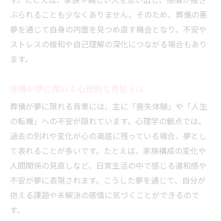
す。たとえば、家族や親しい人を思い出し、感情が揺さ
夢占いで知る葬儀の意味と対処方法
ぶられることも少なくありません。そのため、葬儀の悪
葬儀の夢を冷静に受け止める考え方
夢を通じて自身の内面を見つめ直す機会となり、不安や
既に亡くなった人の葬式の夢を読み解く
ストレスの緩和や自己理解の深化につながる場合もあり
亡くなった人が夢に出る葬儀の意味
ます。
葬儀の夢で再会する心理的背景とは
葬儀が夢に現れる心理的な背景とは
既に亡くなった家族の葬儀夢の解釈法
葬儀の夢がもたらす心の癒やしと気づき
葬儀が夢に現れる背景には、主に「喪失体験」や「人生
の転機」への不安が隠れています。心理学の観点では、
故人の登場する葬儀夢が示すこと
過去の別れや変化が心の奥底に残っている場合、夢とし
葬儀の夢を通じて得るスピリチュアルな示
て表れることが多いです。たとえば、家族構成の変化や
唆
人間関係の見直しなど、日常生活の中で感じる違和感や
葬儀の夢から得るスピリチュアルな気づき
不安が夢に表現されます。こうした夢を通じて、自分が
葬儀の夢が教えるスピリチュアルな意味
抱える課題や未解決の感情に気づくことができるので
悪夢の中の葬儀と魂のメッセージの関係
す。