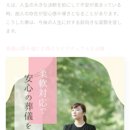
えば、人生の大きな決断を前にして不安が高まっている
時、故人の存在が安心感や導きとなることがあります。
こうした夢は、今後の人生に対する前向きな姿勢を促し
ます。
葬儀の夢を通じて得るスピリチュアルな示唆
葬儀の夢には、単なる心理的な意味だけでなく、スピリ
チュアルな示唆が込められることもあります。夢は無意
識からのメッセージであり、新しい始まりや人生の転換
点を象徴していることが多いです。具体例として、夢を
見た後に気持ちが軽くなったり、大切な人との絆を再認
識できたりすることがあります。このような夢をきっか
けに、日々の心構えや人間関係を見直すことが大切で
す。