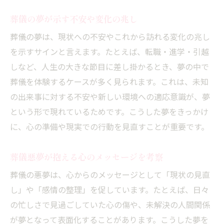
夢で葬儀を見ることの霊的な解釈方法
葬儀悪夢が導く新たな自己発見のヒント
葬儀の夢が示す不安や変化の兆し
スピリチュアルな観点で葬儀夢を分析
葬儀の夢は、現状への不安やこれから訪れる変化の兆し
夢占いで知る葬儀のスピリチュアルな視点
を示すサインと言えます。たとえば、転職・進学・引越
しなど、人生の大きな節目に差し掛かるとき、夢の中で
誰の葬式かわからない夢の深層心理
葬儀を体験するケースが多く見られます。これは、未知
葬儀の夢で人物が曖昧な理由を解説
の出来事に対する不安や新しい環境への適応意識が、夢
誰の葬儀か不明な夢が示す心理的意味
という形で現れているためです。こうした夢をきっかけ
葬儀悪夢に見る曖昧な存在の意味合い
に、心の準備や現実での行動を見直すことが重要です。
夢に現れる不明な葬儀と心の奥底の関係
葬儀の夢が映し出す自分自身の気持ち
葬儀悪夢が抱える心のメッセージを考察
誰の葬儀かわからない夢の深層心理分析
葬儀の悪夢は、心からのメッセージとして「現状の見直
葬儀悪夢に隠れた自己成長のヒント
し」や「感情の整理」を促しています。たとえば、日々
葬儀の悪夢が促す自己成長のきっかけ
の忙しさで見過ごしていた心の傷や、未解決の人間関係
が夢となって表面化することがあります。こうした夢を
夢に現れる葬儀から学ぶ内省の大切さ