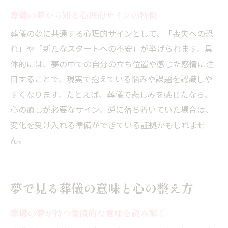
葬儀の夢による不安を和らげる方法
葬儀の夢から知る心理的サインの特徴
悪夢後の心のケアとリラックス習慣
葬儀の夢に共通する心理的サインとして、「喪失への恐
葬儀悪夢の不安をポジティブに転換する
れ」や「新たなスタートへの不安」が挙げられます。具
夢の内容を前向きに捉える思考法
体的には、夢の中での自分の立ち位置や感じた感情に注
葬儀の悪夢に動揺した時の対処ポイント
目することで、現実で抱えている悩みや課題を認識しや
すくなります。たとえば、葬儀で悲しみを感じたなら、
夢占いを活かして心の不安を解消する方法
心の癒しが必要なサイン。逆に落ち着いていた場合は、
変化を受け入れる準備ができている証拠かもしれませ
ん。
夢で見る葬儀の意味と心の整え方
葬儀の夢が持つ象徴的な意味を読み解く