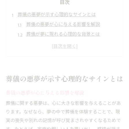
目次
葬儀の悪夢が示す心理的なサインとは
葬儀の悪夢が心に与える影響を解説
葬儀が夢に現れる心理的な背景とは
葬儀の夢が示す不安や変化の兆し
葬儀悪夢が抱える心のメッセージを考察
夢に見る葬儀が心に残す印象と意味
葬儀の夢から知る心理的サインの特徴
葬儀の悪夢が示す心理的なサインとは
夢で見る葬儀の意味と心の整え方
葬儀の悪夢が心に与える影響を解説
葬儀の夢が持つ象徴的な意味を読み解く
夢に現れる葬儀が伝える心の整理法
葬儀に関する悪夢は、心に大きな影響を与えることがあ
ります。なぜなら、夢の中で葬儀を体験することで、現
葬儀悪夢を見た後の気持ちの整え方
実の喪失や別れの記憶が呼び覚まされやすくなるためで
葬儀の夢が告げる人生の転機とは