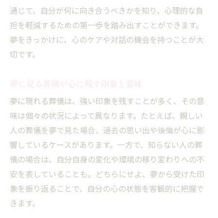
通じて、自分が何に向き合うべきかを知り、心理的な負
葬儀夢が示す人生の転機と変化のチャンス
担を軽減するための第一歩を踏み出すことができます。
悪夢としての葬儀が教える新たな自分発見
夢をきっかけに、心のケアや対話の機会を持つことが大
葬儀の夢から自己成長に活かせる学び
切です。
葬儀悪夢を受け入れる力と心の成長
夢占いで考える葬儀の準備と心構え
夢に見る葬儀が心に残す印象と意味
葬儀の夢が暗示する心の準備ポイント
夢に現れる葬儀は、強い印象を残すことが多く、その意
夢占いでみる葬儀準備と心の整え方
味は個々の状況によって異なります。たとえば、親しい
葬儀夢から学ぶ前向きな心構えの持ち方
人の葬儀を夢で見た場合、過去の思い出や後悔が心に影
響しているケースがあります。一方で、知らない人の葬
夢で知る葬儀準備の意味とスピリチュアル
儀の場合は、自分自身の変化や環境の移り変わりへの不
性
安を表していることも。どちらにせよ、夢から受けた印
葬儀悪夢が教える備えと心の整え方
象を振り返ることで、自分の心の状態を客観的に把握で
夢占いを活用した葬儀の心の準備法
きます。
葬儀悪夢を見た時の不安解消法を紹介