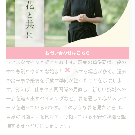
葬儀の夢から得るスピリチュアルな気
づき
葬儀の夢が教えるスピリチュアルな意味
お問い合わせはこちら
葬儀の夢は、人生の節目や心の変化を象徴するスピリチ
ュアルなサインと捉えられます。現実の葬儀同様、夢の
お問い合わせはこちら
中でも別れや新たな始まりを意味する場合が多く、過去
の出来事や感情を手放す準備が整ったことを示唆しま
す。例えば、仕事や人間関係の見直し、新しい挑戦への
一歩を踏み出すタイミングなど、夢を通して心がメッセ
ージを送っているのです。このような夢を見たときは、
自身の内面に目を向けて、今抱えている不安や課題を整
理するきっかけにしましょう。