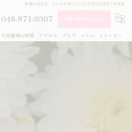
葬儀は埼玉県、さいたま市のさいたま市区民葬祭 | 家族葬
048-871-9307
お問い合わせはこちら
当葬儀場の特徴
アクセス
ブログ
コラム
ストーリー
家族葬
一般
火葬
一日葬
告別式