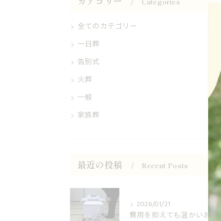
カテゴリー
Categories
全てのカテゴリー
一日葬
告別式
火葬
一般
家族葬
最近の投稿
Recent Posts
2026/01/21
費用を抑えても温かいお別れを。火葬式ならさいたま市区民葬祭へ！